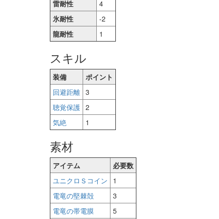
雷耐性
4
氷耐性
-2
龍耐性
1
スキル
装備
ポイント
回避距離
3
聴覚保護
2
気絶
1
素材
アイテム
必要数
ユニクロＳコイン
1
電竜の堅棘殻
3
電竜の帯電膜
5