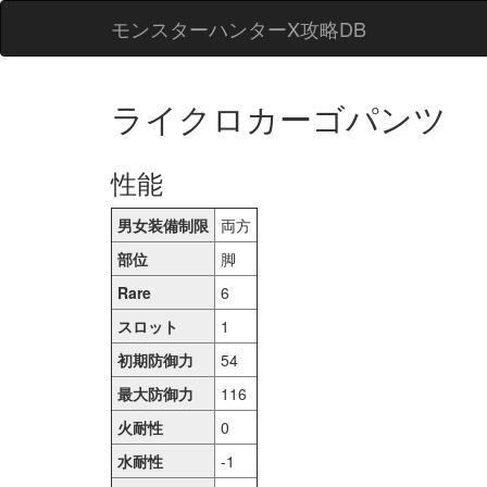
モンスターハンターX攻略DB
ライクロカーゴパンツ
性能
男女装備制限
両方
部位
脚
Rare
6
スロット
1
初期防御力
54
最大防御力
116
火耐性
0
水耐性
-1