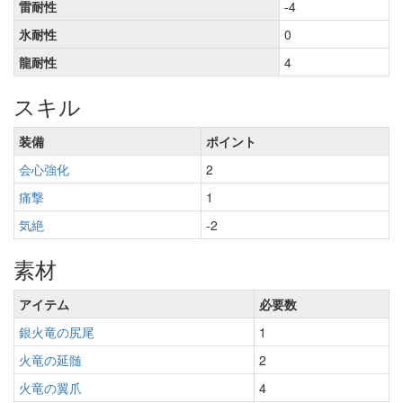
雷耐性
-4
氷耐性
0
龍耐性
4
スキル
装備
ポイント
会心強化
2
痛撃
1
気絶
-2
素材
アイテム
必要数
銀火竜の尻尾
1
火竜の延髄
2
火竜の翼爪
4