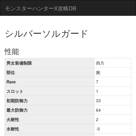
モンスターハンターX攻略DB
シルバーソルガード
性能
男女装備制限
両方
部位
腕
Rare
7
スロット
1
初期防御力
33
最大防御力
64
火耐性
2
水耐性
-5