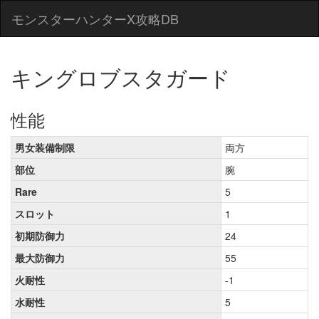
モンスターハンターX攻略DB
キングロブスタガード
性能
男女装備制限
両方
部位
腕
Rare
5
スロット
1
初期防御力
24
最大防御力
55
火耐性
-1
水耐性
5