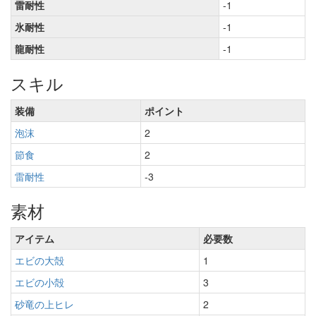
雷耐性
-1
氷耐性
-1
龍耐性
-1
スキル
装備
ポイント
泡沫
2
節食
2
雷耐性
-3
素材
アイテム
必要数
エビの大殻
1
エビの小殻
3
砂竜の上ヒレ
2