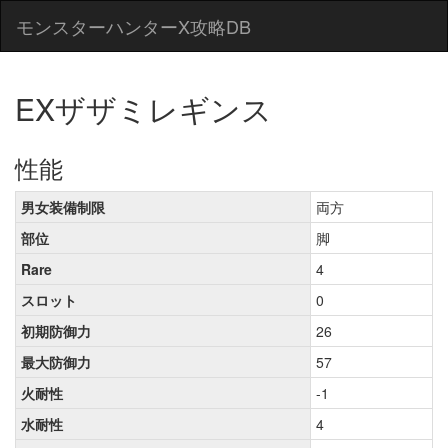
モンスターハンターX攻略DB
EXザザミレギンス
性能
男女装備制限
両方
部位
脚
Rare
4
スロット
0
初期防御力
26
最大防御力
57
火耐性
-1
水耐性
4