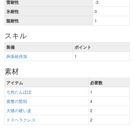
雷耐性
-3
氷耐性
0
龍耐性
1
スキル
装備
ポイント
胴系統倍加
1
素材
アイテム
必要数
七色たんぽぽ
1
盾蟹の堅殻
4
大猪の硬い皮
2
ドスヘラクレス
2