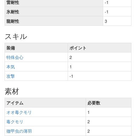
雷耐性
-1
氷耐性
-1
龍耐性
3
スキル
装備
ポイント
特殊会心
2
本気
1
攻撃
-1
素材
アイテム
必要数
オオ毒クモリ
1
毒クモリ
2
徹甲虫の薄羽
2