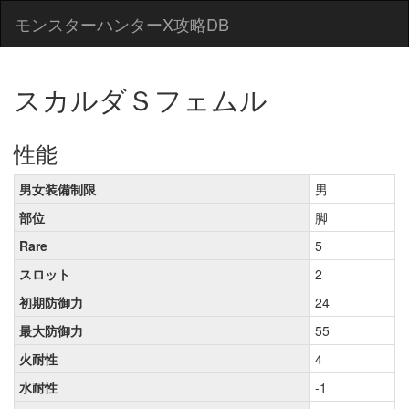
モンスターハンターX攻略DB
スカルダＳフェムル
性能
男女装備制限
男
部位
脚
Rare
5
スロット
2
初期防御力
24
最大防御力
55
火耐性
4
水耐性
-1