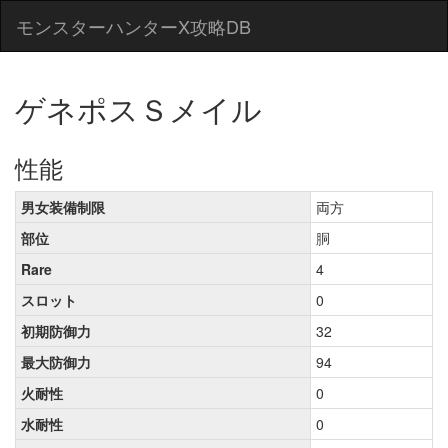
モンスターハンターX攻略DB
ゲネポスＳメイル
性能
男女装備制限
両方
部位
胴
Rare
4
スロット
0
初期防御力
32
最大防御力
94
火耐性
0
水耐性
0