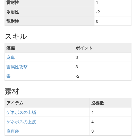
雷耐性
1
氷耐性
-2
龍耐性
0
スキル
装備
ポイント
麻痺
3
雷属性攻撃
3
毒
-2
素材
アイテム
必要数
ゲネポスの上鱗
4
ゲネポスの上皮
4
麻痺袋
3