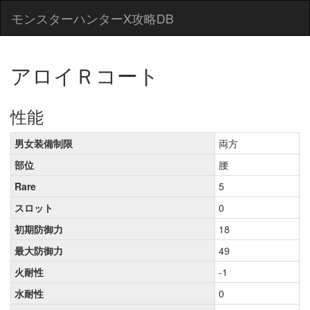
モンスターハンターX攻略DB
アロイＲコート
性能
男女装備制限
両方
部位
腰
Rare
5
スロット
0
初期防御力
18
最大防御力
49
火耐性
-1
水耐性
0