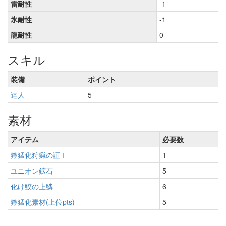
雷耐性
-1
氷耐性
-1
龍耐性
0
スキル
装備
ポイント
達人
5
素材
アイテム
必要数
獰猛化狩猟の証Ⅰ
1
ユニオン鉱石
5
化け鮫の上鱗
6
獰猛化素材(上位pts)
5